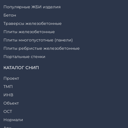
Популярные ЖБИ изделия
Бетон
Траверсы железобетонные
Плиты железобетонные
Плиты многопустотные (панели)
Плиты ребристые железобетонные
Портальные стенки
Прогоны железобетонные
КАТАЛОГ СНИП
Рабочие камеры и их элементы
Проект
Ригели железобетонные
ТМП
Сваи железобетонные
ИНВ
Стеновые блоки
Объект
Стойки железобетонные
ОСТ
Столбы железобетонные
Нормали
Закладные детали
Арх