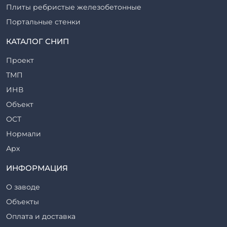
Плиты ребристые железобетонные
Портальные стенки
Прогоны железобетонные
КАТАЛОГ СНИП
Рабочие камеры и их элементы
Проект
Ригели железобетонные
ТМП
Сваи железобетонные
ИНВ
Стеновые блоки
Объект
Стойки железобетонные
ОСТ
Столбы железобетонные
Нормали
Закладные детали
Арх
Трубы железобетонные
ТР
ИНФОРМАЦИЯ
Утяжелители железобетонные
ВСП
Фермы железобетонные
О заводе
Серия
Фундаментные блоки
Объекты
ТП
Фундаменты железобетонные
Оплата и доставка
ТПР