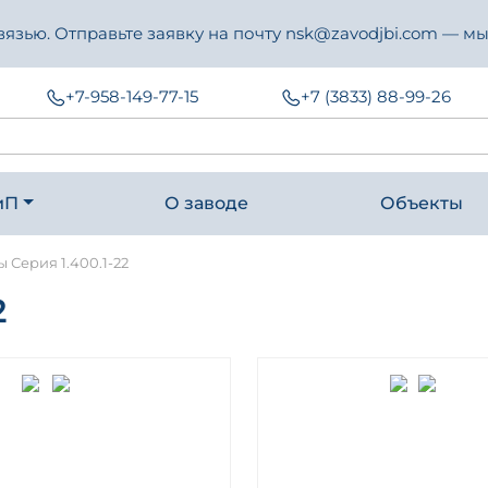
зью. Отправьте заявку на почту nsk@zavodjbi.com — мы
+7-958-149-77-15
+7 (3833) 88-99-26
иП
О заводе
Объекты
 Серия 1.400.1-22
2