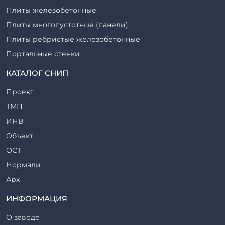
Плиты железобетонные
Плиты многопустотные (панели)
Плиты ребристые железобетонные
Портальные стенки
Прогоны железобетонные
КАТАЛОГ СНИП
Рабочие камеры и их элементы
Проект
Ригели железобетонные
ТМП
Сваи железобетонные
ИНВ
Стеновые блоки
Объект
Стойки железобетонные
ОСТ
Столбы железобетонные
Нормали
Закладные детали
Арх
Трубы железобетонные
ТР
ИНФОРМАЦИЯ
Утяжелители железобетонные
ВСП
Фермы железобетонные
О заводе
Серия